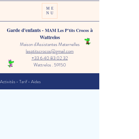
ME
NU
Garde d'enfants -
à
MAM Les P'tits Crocos
Wattrelos
Maison d'Assistantes Maternelles
lesptitscrocos@gmail.com
+33 6 40 83 02 32
Wattrelos . 59150
Activités - Tarif - Aides